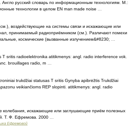
. Англо русский словарь по информационным технологиям. М.:
ионные технологии в целом EN man made noise …
см.), воздействующие на системы связи и искажающие или
нал, принимаемый радиоприёмником (см.). Различают помехи
иальные, космические (вызванные излучением&#8230; …
 T sritis radioelektronika atitikmenys: angl. radio interference vok.
nc. brouillages radio, m …
oniniai trukdžiai statusas T sritis Gynyba apibrėžtis Trukdžiai
pazonu veikiančioms REP slopinti. atitikmenys: angl. radio
е колебания, искажающие или заглушающие приём полезных
й. Т. Ф. Ефремова. 2000 …
зыка Ефремовой