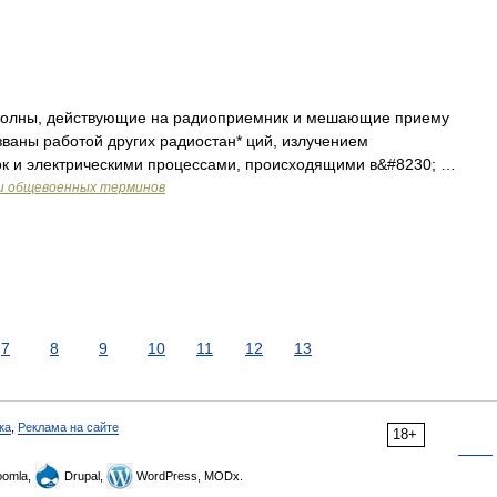
лны, действующие на радиоприемник и мешающие приему
званы работой других радиостан* ций, излучением
к и электрическими процессами, происходящими в&#8230; …
 и общевоенных терминов
7
8
9
10
11
12
13
ка
,
Реклама на сайте
18+
omla,
Drupal,
WordPress, MODx.