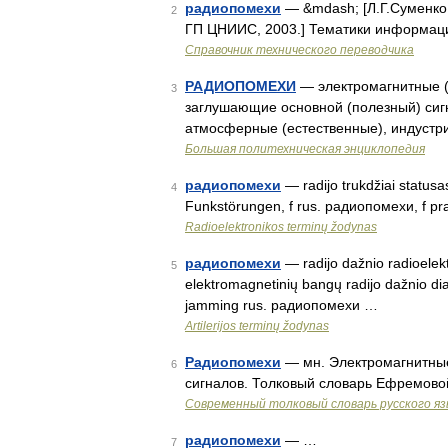
радиопомехи
— &mdash; [Л.Г.Суменко
2
ГП ЦНИИС, 2003.] Тематики информац
Справочник технического переводчика
РАДИОПОМЕХИ
— электромагнитные (
3
заглушающие основной (полезный) сиг
атмосферные (естественные), индустр
Большая политехническая энциклопедия
радиопомехи
— radijo trukdžiai statusas
4
Funkstörungen, f rus. радиопомехи, f pra
Radioelektronikos terminų žodynas
радиопомехи
— radijo dažnio radioelektr
5
elektromagnetinių bangų radijo dažnio dia
jamming rus. радиопомехи …
Artilerijos terminų žodynas
Радиопомехи
— мн. Электромагнитны
6
сигналов. Толковый словарь Ефремово
Современный толковый словарь русского я
радиопомехи
— …
7