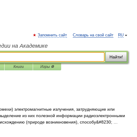
Запомнить сайт
Словарь на свой сайт
RU
едии на Академике
Найти!
Книги
Игры ⚽
мехи) электромагнитные излучения, затрудняющие или
выделение из них полезной информации радиоэлектронными
оисхождению (природе возникновения), способу&#8230; …