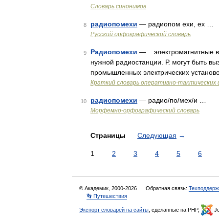
Словарь синонимов
радиопомехи
— радиопом ехи, ех …
8
Русский орфографический словарь
Радиопомехи
— электромагнитные во
9
нужной радиостанции. Р. могут быть вы
промышленных электрических установо
Краткий словарь оперативно-тактических
радиопомехи
— радио/по/мех/и …
10
Морфемно-орфографический словарь
Страницы
Следующая
→
1
2
3
4
5
6
© Академик, 2000-2026
Обратная связь:
Техподдерж
👣 Путешествия
Экспорт словарей на сайты
, сделанные на PHP,
Jo